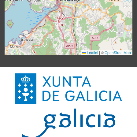
Leaflet
|
©
OpenStreetMap