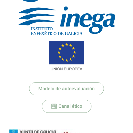
IN
S
TITU
T
O
XÉTI
ENE
R
C
O DE GALICIA
Modelo de autoevaluación
Canal ético