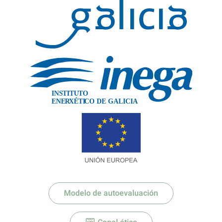
IN
S
TITU
T
O
XÉTI
ENE
R
C
O DE GALICIA
Modelo de autoevaluación