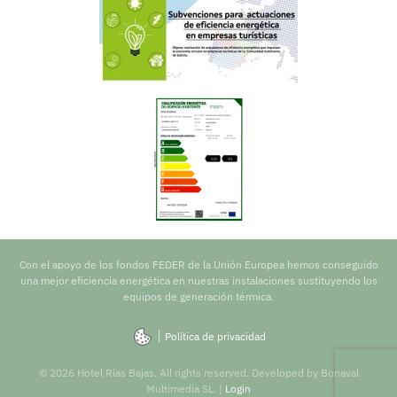
Con el apoyo de los fondos FEDER de la Unión Europea hemos conseguido
una mejor eficiencia energética en nuestras instalaciones sustituyendo los
equipos de generación térmica.
|
Política de privacidad
©
2026
Hotel Rías Bajas. All rights reserved. Developed by
Bonaval
Multimedia SL
. |
Login