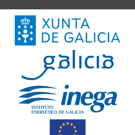
IN
S
TITU
T
O
XÉTI
ENE
R
C
O DE GALICIA