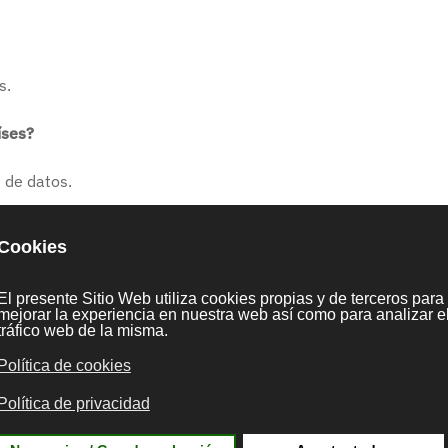
s.
íses?
 de datos.
atos personales?
estamos tratando datos personales suyos o no, a saber, cuáles
cado o se van a comunicar a un tercero.
n de los datos inexactos y a que se completen los datos persona
s datos de carácter personal cuando sean inadecuados, excesivo