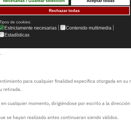
rcunstancias, a que se realice el tratamiento de sus datos per
n las circunstancias establecidas legalmente, que no se traten
ter personal en un formato estructurado, de uso común y lectur
.
entimiento para cualquier finalidad específica otorgada en su m
 retirada.
en cualquier momento, dirigiéndose por escrito a la dirección
 que se hayan realizado antes continuaran siendo válidos.